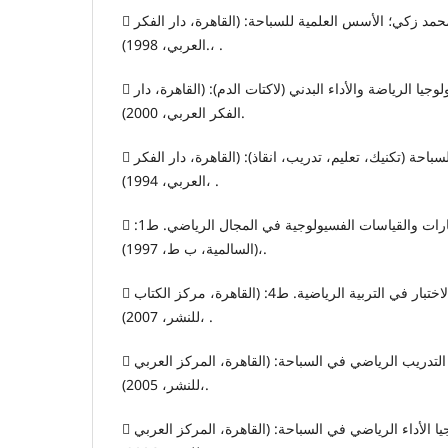
 أسامة كامل راتب وعلي محمد زكي؛ الأسس العلمية للسباحة: (القاهرة، دار الفكر
العربي، 1998).، .
 بهاء الدين إبراهيم سلامة؛ فسيولوجيا الرياضة والأداء البدني (لاكتات الدم): (القاهرة، دار
الفكر العربي، 2000).
 علي زكي (واخرون)؛ السباحة (تكنيك، تعليم، تدريب، انقاذ): (القاهرة، دار الفكر
العربي، 1994)، .
 كاظم جابر أمير؛ الاختبارات والقياسات الفسيولوجية في المجال الرياضي. ط1:
(السالمية، ب ط، 1997)،.
 ليلى السيد فرحات؛ القياس والاختبار في التربية الرياضية. ط4: (القاهرة، مركز الكتاب
للنشر، 2007)، .
 محمد علي القط؛ إستراتيجية التدريب الرياضي في السباحة: (القاهرة، المركز العربي
للنشر، 2005)،.
 محمد علي القط؛ فسيولوجيا الأداء الرياضي في السباحة: (القاهرة، المركز العربي