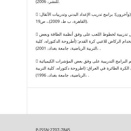
للنشر، 2006).
 محمد محمود عبد الدايم (وآخرون)؛ برامج تدريب الإعداد البدني وتدريبات الأثقال:
(القاهرة، ب ط، 2009).، ص19.
 نصير عباس عيدان؛ تقنين أحمال تدريبية لخطوط اللعب على وفق أنظمة الطاقة وبعض
خدام الركاض للاعبي كرة القدم: (أطروحة الدكتوراه، كلية
التربية الرياضية، جامعة بغداد، 2001)، .
 هيثم عبد الرحيم الراوي؛ تقويم البرامج التدريبية على وفق بعض المؤشرات الكيميائية
الكرة الطائرة في العراق: (اطروحة دكتوراه، كلية التربية
الرياضية، جامعة بغداد، 1996)، .
P-ISSN:2707-7845