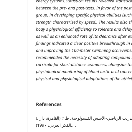
energy systems.Statistical results revealed statistica
between the pre- and post-tests, in favor of the post
group, in developing specific physical abilities (su
strength characterized by speed). The results also 
body's physiological efficiency to tolerate and dela
as well as an enhanced rate of its clearance after e
findings indicated a clear positive breakthrough in
and improving the 100-meter swimming achievemen
recommended the necessity of adopting compound tr
curricula for short-distance swimmers, alongside t
physiological monitoring of blood lactic acid concen
physical and physiological adaptations of the athlet
References
 أبو العلا احمد عبد الفتاح؛ التدريب الرياضي-الأسس الفسيولوجية. ط1: (القاهرة، دار
الفكر العربي، 1997).، .