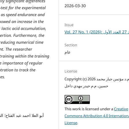
lly significant differences
2026-03-30
-test for the experimental
ch as speed endurance and
showed an increase in the
Issue
y lactic acid accumulation,
Vol. 27 
xertion. Furthermore, the
 reducing numerical time
Section
t. The researcher
عام
aining within the training
he importance of regular
tration to track the
License
es.
Copyright (c) 2026 م.د مؤتمن جبار محمد
حسين، م.م حيدر مهدي داخل
This work is licensed under a
Creative
Commons Attribution 4.0 Internation
License
.