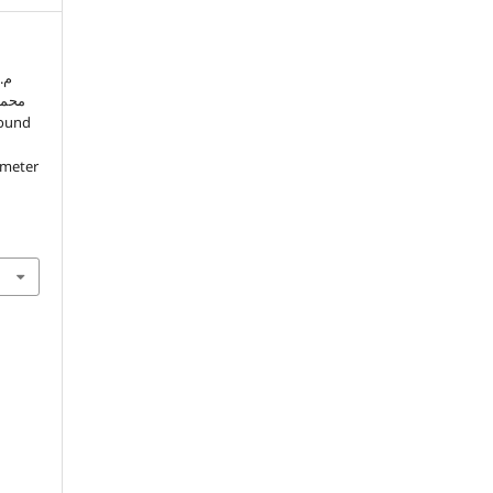
م.
محمد
0-meter