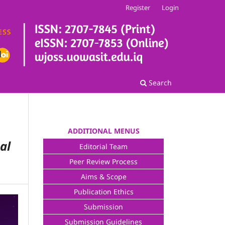
Register
Login
Search
ADDITIONAL MENUS
al
Editorial Team
Peer Review Process
Aims & Scope
Publication Ethics
Submission
Submission Guidelines