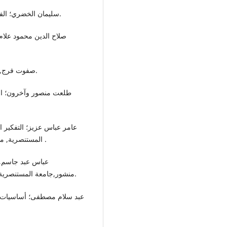
• سليمان الخضري؛ الفروق الفردية في الذكاء، ط2،دار الثقافة ،1982، ص158.
• صفوت فرج, القياس النفسي، ط1، القاهرة، دار الفكر العربي، 1980.
المستنصرية, مجلة ابحاث الذكاء كلية الاساسية, العدد31,المجلد2021,15 .
منشور,جامعة المستنصرية,المجلة ابحاث الذكاء الكلية الاساسية, العدد30, المجلد14.