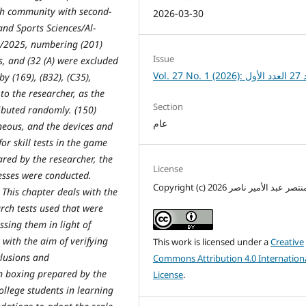
ch community with second-
2026-03-30
and Sports Sciences/Al-
4/2025, numbering (201)
Issue
ls, and (32 (A) were excluded
Vol. 27 
y (169), (B32), (C35),
to the researcher, as the
Section
ibuted randomly. (150)
عام
eous, and the devices and
r skill tests in the game
red by the researcher, the
License
cesses were conducted.
Copyright (c) 2026 ر عبد الأمير ناصر
 This chapter deals with the
arch tests used that were
ussing them in light of
 with the aim of verifying
This work is licensed under a
Creative
lusions and
Commons Attribution 4.0 Internation
n boxing prepared by the
License
.
ollege students in learning