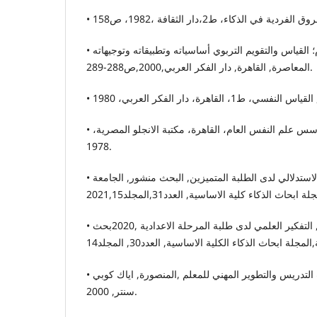
• صلاح الدين محمود علام؛ القياس والتقويم التربوي أساسياته وتطبيقاته وتوجيهاته
المعاصرة, القاهرة, دار الفكر العربي,2000,ص288-289.
• طلعت منصور وآخرون؛ اسس علم النفس العام، القاهرة، مكتبة الانجلو المصرية،
1978.
• عامر عباس عزيز؛ التفكير الاستدلالي لدى الطلبة المتميزين, البحث منشور, الجامعة
• عباس عبد جاسم, التفكير العلمي لدى طلبة المرحلة الاعدادية ,2020بحث
• عبد سلام مصطفى؛ أساسيات التدريس والتطوير المهني للمعلم ,المنصورة, اياك كوبي
سنتر, 2000.