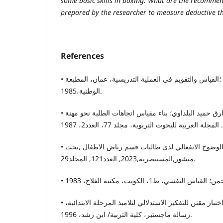
some basic skills in boxing. What are the recommen
prepared by the researcher to measure deductive th
References
• احمد سليمان عودة ؛القياس والتقويم في العملية التدريسية، عمان، المطبعة
الوطنية،1985.
• باسم نزهت السامرائي، وطارق حميد البلداوي؛ بناء مقياس اتجاهات الطلبة نحو مهنة
• زينب حسين وبشرى حسن, الوضوح الانفعالي لدى طالبات قسم رياض الاطفال ,بحث
منشور,المستنصرية,2023, العدد121, المجلد29.
• سعدي جاسم عطية, بناء اختبار مقنن للتفكير الاستدلالي لتلاميذ المرحلة الابتدائية،
رسالة ماجستير، كلية التربية/ ابن رشد، 1996.