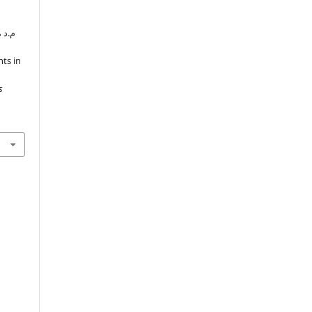
م.د م
nts in
s