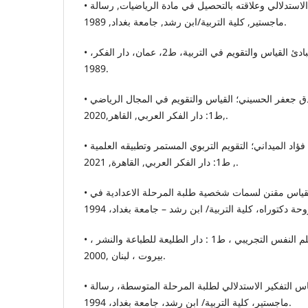
• عبد الواحد الكبيسي؛ التفكير الاستدلالي وعلاقته بالتحصيل في مادة الرياضيات, رسالة
ماجستير, كلية التربية/ابن رشد, جامعة بغداد, 1989.
• عزيز سمارة وآخرون؛ مبادئ القياس والتقويم في التربية، ط2، عمان، دار الفكر،
1989.
• علي سموم الفرطوسي ,صادق جعفر الحسيني؛ القياس والتقويم في المجال الرياضي
,ط1: دار الفكر العربي, القاهر,2020.
• علي سموم الفرطوسي, شذى فؤاد الميداني؛ التقويم التربوي المستمر وتطبيقه العلمية
, ط1: دار الفكر العربي, القاهرة, 2021.
• علي مهدي كاظم ؛ بناء مقياس مقنن لسمات شخصية طلبة المرحلة الاعدادية في
• كمال بكداش , مدخل إلى علم النفس التجريبي ، ط1 : دار الطليعة للطباعة والنشر ،
بيروت ، لبنان ,2000.
• محمد صادق الجباري؛ قياس التفكير الاستدلالي لطلبة المرحلة المتوسطة، رسالة
ماجستير، كلية التربية/ ابن رشد، جامعة بغداد، 1994.