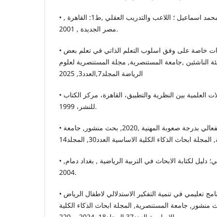
• محمد عربي شمعون, ماجدة محمد اسماعيل ؛ اللاعب والتدريب العقلي ,ط1: القاهرة ,
مصر الجديدة , 2001.
• مثنى اياد قدوري ؛اثر تمرينات خاصة على وفق اسلوب التعلم الذاتي في تعلم بعض
فئة الناشئين ,جامعة المستنصرية, مجلة المستنصرية لعلوم
الرياضة المجلد7,العدد3, 2025
• مصطفى الباهي ؛ المعاملات العلمية بين النظرية والتطبيق، القاهرة، مركز الكتاب
للنشر، 1999.
• نشعة كريم عذاب, الذكاء الانفعالي بدرجة صعوبة المهنية ,2020, بحث منشور, جامعة
• نور الشواك و رافع الكبيسي؛ دليل لكتابة الابحاث في التربية الرياضية , بغداد دمام,
2004.
• وجدان عناد صاحب؛ اثر برنامج تعليمي في تنمية التفكير الاستدلالي لاطفال الرياض
(5-6)سنوات, 2024بحث منشور, جامعة المستنصرية, المجلة ابحاث الذكاء الكلية
الاساسية العدد37,المجلد18, 2024ص220