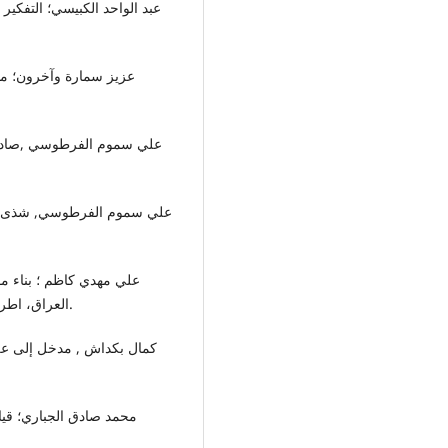
العراق، اطروحة دكتوراه، كلية التربية/ ابن رشد – جامعة بغداد، 1994.